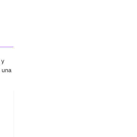
 y
n una