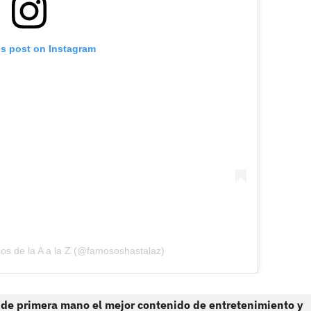
is post on Instagram
os de la A a la Z (@famososhastalaz)
 de primera mano el mejor contenido de entretenimiento y