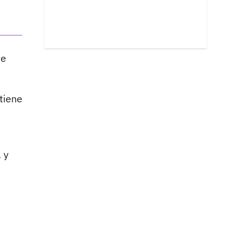
te
tiene
 y