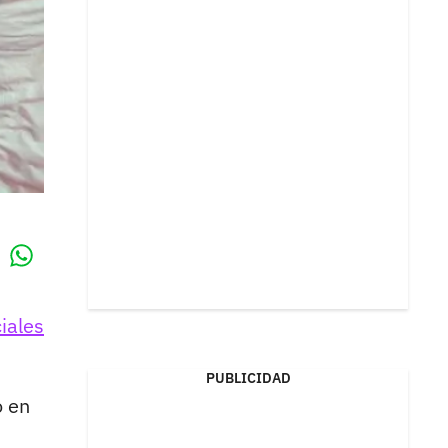
Whatsapp
k
iales
PUBLICIDAD
o en