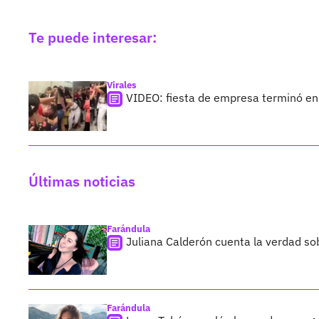
Te puede interesar:
Virales
VIDEO: fiesta de empresa terminó en
Últimas noticias
Farándula
Juliana Calderón cuenta la verdad so
Farándula