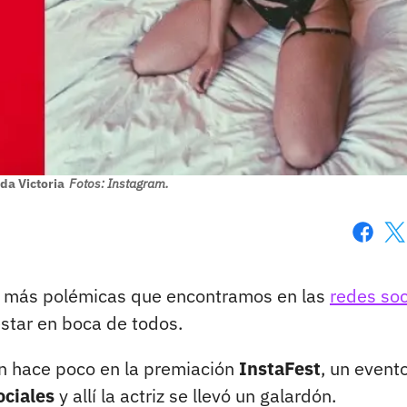
ida Victoria
Fotos: Instagram.
Faceboo
X
er más polémicas que encontramos en las
redes soc
estar en boca de todos.
n hace poco en la premiación
InstaFest
, un event
ociales
y allí la actriz se llevó un galardón.