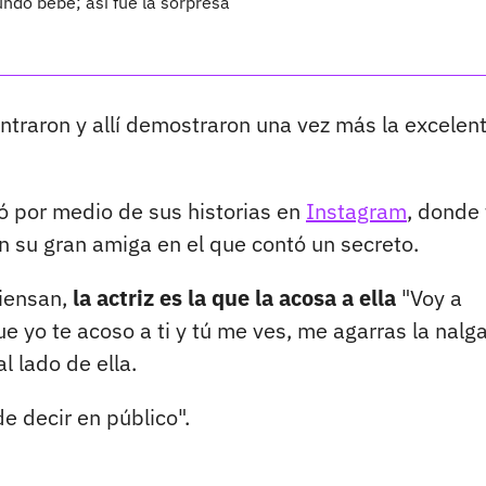
ndo bebé; así fue la sorpresa
ntraron y allí demostraron una vez más la excelen
 por medio de sus historias en
Instagram
, donde 
n su gran amiga en el que contó un secreto.
piensan,
la actriz es la que la acosa a ella
"Voy a
e yo te acoso a ti y tú me ves, me agarras la nalga
l lado de ella.
de decir en público".