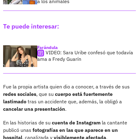
a los animales
Te puede interesar:
Farándula
VIDEO: Sara Uribe confesó que todavía
ama a Fredy Guarín
Fue la propia artista quien dio a conocer, a través de sus
redes sociales
, que su
cuerpo está fuertemente
lastimado
tras un accidente que, además, la obligó a
cancelar una presentación
.
En las historias de su
cuenta de Instagram
la cantante
publicó unas
fotografías en las que aparece en un
hospital
, canalizada y
visiblemente afectada
.