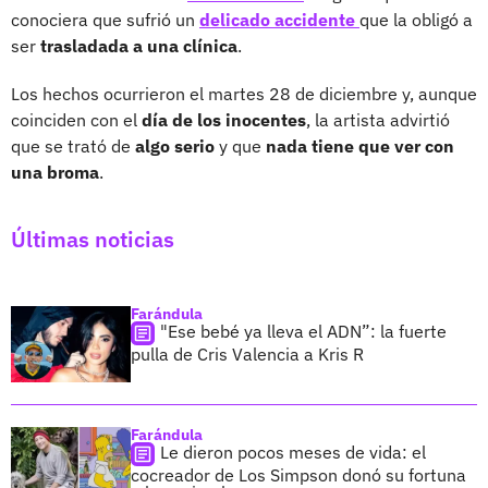
conociera que sufrió un
delicado accidente
que la obligó a
ser
trasladada a una clínica
.
Los hechos ocurrieron el martes 28 de diciembre y, aunque
coinciden con el
día de los inocentes
, la artista advirtió
que se trató de
algo serio
y que
nada tiene que ver con
una broma
.
Últimas noticias
Farándula
"Ese bebé ya lleva el ADN”: la fuerte
pulla de Cris Valencia a Kris R
Farándula
Le dieron pocos meses de vida: el
cocreador de Los Simpson donó su fortuna