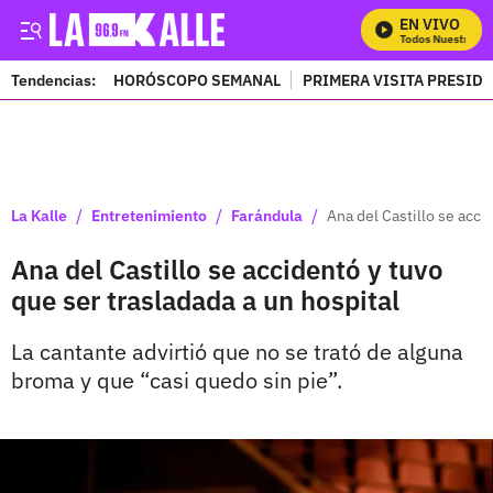
EN VIVO
Mira Todos Nuestros Pr
Tendencias:
HORÓSCOPO SEMANAL
PRIMERA VISITA PRESID
PUBLICIDAD
/
/
/
La Kalle
Entretenimiento
Farándula
Ana del Castillo se acci
Ana del Castillo se accidentó y tuvo
que ser trasladada a un hospital
La cantante advirtió que no se trató de alguna
broma y que “casi quedo sin pie”.