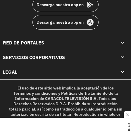
Descarga nuestra app en
Descarga nuestra app en
RED DE PORTALES
SERVICIOS CORPORATIVOS
LEGAL
El uso de este sitio web implica la aceptación de los
Términos y condiciones
y
Políticas de Tratamiento de la
Información
de
CARACOL TELEVISIÓN S.A.
Todos los
Derechos Reservados D.R.A. Prohibida su reproducción
total o parcial, así como su traducción a cualquier idioma sin
autorización escrita de su titular. Reproduction in whole or
c
in part, or translation without written permission is
prohibited. All rights reserved 2025.