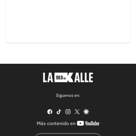
Síguenos en:
facebook
tiktok
instagram
twitter
google
youtube-
Más contenido en
footer