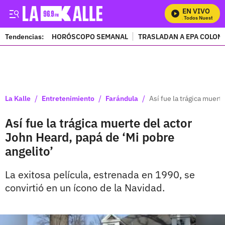
EN VIVO
Mira Todos Nuestros P
Tendencias:
HORÓSCOPO SEMANAL
TRASLADAN A EPA COLOM
PUBLICIDAD
/
/
/
La Kalle
Entretenimiento
Farándula
Así fue la trágica muert
Así fue la trágica muerte del actor
John Heard, papá de ‘Mi pobre
angelito’
La exitosa película, estrenada en 1990, se
convirtió en un ícono de la Navidad.