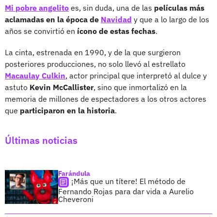
Mi pobre angelito
es, sin duda, una de las
películas más
aclamadas en la época de
Navidad
y que a lo largo de los
años se convirtió en
ícono de estas fechas
.
La cinta, estrenada en 1990, y de la que surgieron
posteriores producciones, no solo llevó al estrellato
Macaulay Culkin
, actor principal que interpretó al dulce y
astuto
Kevin McCallister
, sino que inmortalizó en la
memoria de millones de espectadores a los otros actores
que
participaron en la historia
.
Últimas noticias
Farándula
¡Más que un títere! El método de
Fernando Rojas para dar vida a Aurelio
Cheveroni