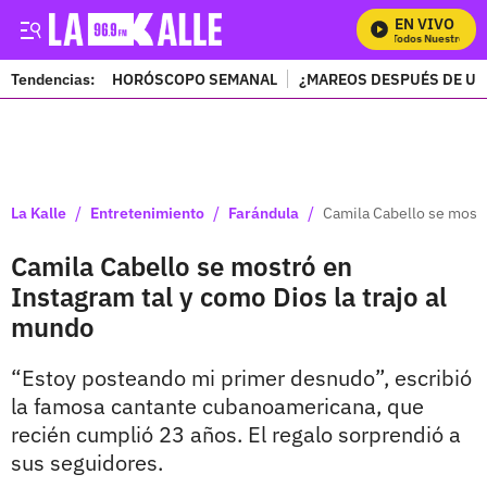
EN VIVO
Mira Todos Nuestros Pr
Tendencias:
HORÓSCOPO SEMANAL
¿MAREOS DESPUÉS DE UN
PUBLICIDAD
/
/
/
La Kalle
Entretenimiento
Farándula
Camila Cabello se mostr
Camila Cabello se mostró en
Instagram tal y como Dios la trajo al
mundo
“Estoy posteando mi primer desnudo”, escribió
la famosa cantante cubanoamericana, que
recién cumplió 23 años. El regalo sorprendió a
sus seguidores.