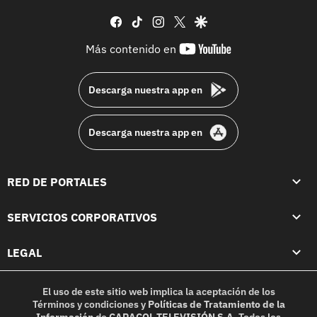
facebook
tiktok
instagram
twitter
google
youtube-
Más contenido en
footer
Descarga nuestra app en
Descarga nuestra app en
RED DE PORTALES
SERVICIOS CORPORATIVOS
LEGAL
El uso de este sitio web implica la aceptación de los
Términos y condiciones
y
Políticas de Tratamiento de la
Información
de
CARACOL TELEVISIÓN S.A.
Todos los