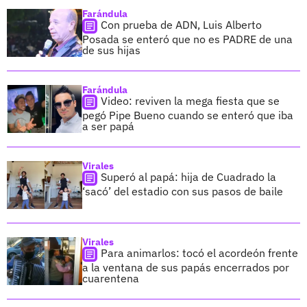
Farándula
Con prueba de ADN, Luis Alberto
Posada se enteró que no es PADRE de una
de sus hijas
Farándula
Video: reviven la mega fiesta que se
pegó Pipe Bueno cuando se enteró que iba
a ser papá
Virales
Superó al papá: hija de Cuadrado la
‘sacó’ del estadio con sus pasos de baile
Virales
Para animarlos: tocó el acordeón frente
a la ventana de sus papás encerrados por
cuarentena