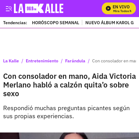
EN VIVO
Mira Todos Nuestr
Tendencias:
HORÓSCOPO SEMANAL
NUEVO ÁLBUM KAROL G
PUBLICIDAD
/
/
/
La Kalle
Entretenimiento
Farándula
Con consolador en mano,
Con consolador en mano, Aida Victoria
Merlano habló a calzón quita’o sobre
sexo
Respondió muchas preguntas picantes según
sus propias experiencias.