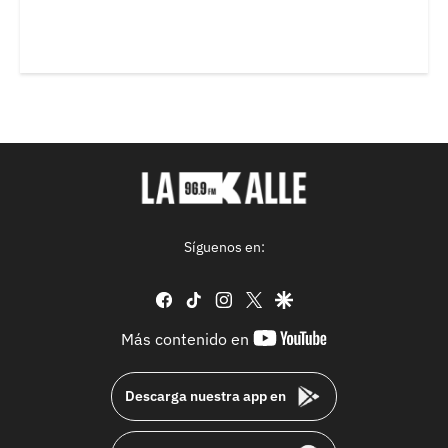
Síguenos en:
facebook
tiktok
instagram
twitter
google
youtube-
Más contenido en
footer
Descarga nuestra app en