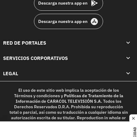
Descarga nuestra app en
Descarga nuestra app en
RED DE PORTALES
SERVICIOS CORPORATIVOS
LEGAL
El uso de este sitio web implica la aceptación de los
Términos y condiciones
y
Políticas de Tratamiento de la
Información
de
CARACOL TELEVISIÓN S.A.
Todos los
Derechos Reservados D.R.A. Prohibida su reproducción
total o parcial, así como su traducción a cualquier idioma sin
autorización escrita de su titular. Reproduction in whole or
c
in part, or translation without written permission is
prohibited. All rights reserved 2025.