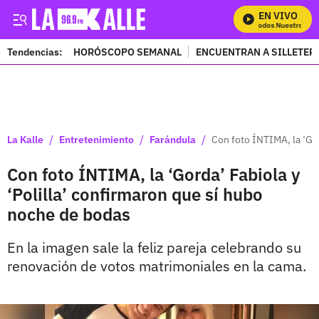
EN VIVO
Mira Todos Nuestros Prog
Tendencias:
HORÓSCOPO SEMANAL
ENCUENTRAN A SILLETER
PUBLICIDAD
/
/
/
La Kalle
Entretenimiento
Farándula
Con foto ÍNTIMA, la ‘Gor
Con foto ÍNTIMA, la ‘Gorda’ Fabiola y
‘Polilla’ confirmaron que sí hubo
noche de bodas
En la imagen sale la feliz pareja celebrando su
renovación de votos matrimoniales en la cama.