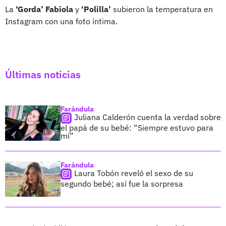
La
‘Gorda’ Fabiola
y
‘Polilla’
subieron la temperatura en
Instagram con una foto íntima.
Últimas noticias
Farándula
Juliana Calderón cuenta la verdad sobre
el papá de su bebé: “Siempre estuvo para
mí”
Farándula
Laura Tobón reveló el sexo de su
segundo bebé; así fue la sorpresa