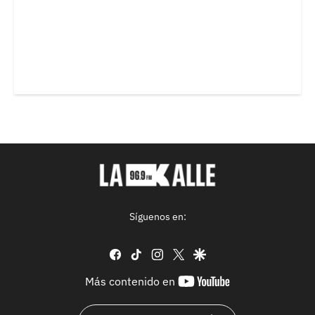
Síguenos en:
facebook
tiktok
instagram
twitter
google
youtube-
Más contenido en
footer