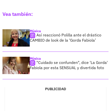
Vea también:
Música
Así reaccionó Polilla ante el drástico
CAMBIO de look de la ‘Gorda Fabiola’
Música
"Cuidado se confunden", dice 'La Gorda'
Fabiola por esta SENSUAL y divertida foto
PUBLICIDAD