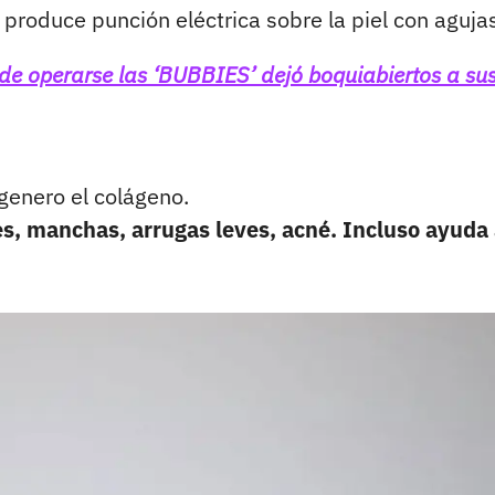
 produce punción eléctrica sobre la piel con aguja
de operarse las ‘BUBBIES’ dejó boquiabiertos a su
egenero el colágeno.
es, manchas, arrugas leves, acné. Incluso ayuda