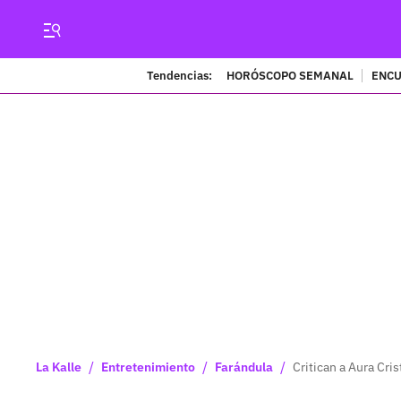
Tendencias:
HORÓSCOPO SEMANAL
ENCU
/
/
/
La Kalle
Entretenimiento
Farándula
Critican a Aura Cri