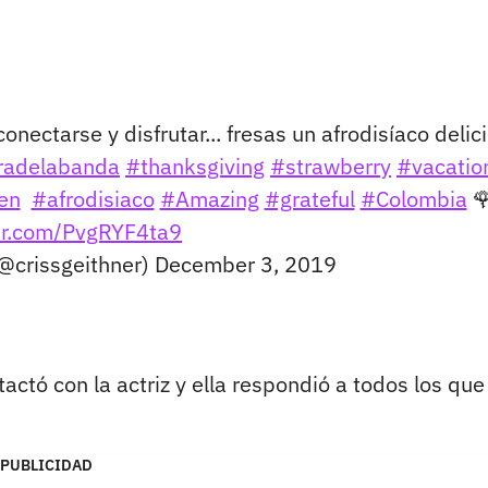
nectarse y disfrutar... fresas un afrodisíaco delic
radelabanda
#thanksgiving
#strawberry
#vacatio
en
#afrodisiaco
#Amazing
#grateful
#Colombia

ter.com/PvgRYF4ta9
(@crissgeithner)
December 3, 2019
ctó con la actriz y ella respondió a todos los que
PUBLICIDAD