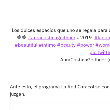
Los dulces espacios que uno se regala para co
🍓🍓
#auracristinageithner
#2019
#lapot
#beautiful
#intimo
#beauty
#power
#wom
pic.twit
— AuraCristinaGeithner 
Ante esto, el programa La Red Caracol se conta
juzgan.