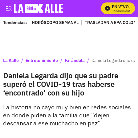
EN VIVO
Mira Todos Nuestros Pr
Tendencias:
HORÓSCOPO SEMANAL
TRASLADAN A EPA COLOM
PUBLICIDAD
/
/
/
La Kalle
Entretenimiento
Farándula
Daniela Legarda dijo qu
Daniela Legarda dijo que su padre
superó el COVID-19 tras haberse
‘encontrado’ con su hijo
La historia no cayó muy bien en redes sociales
en donde piden a la familia que “dejen
descansar a ese muchacho en paz”.