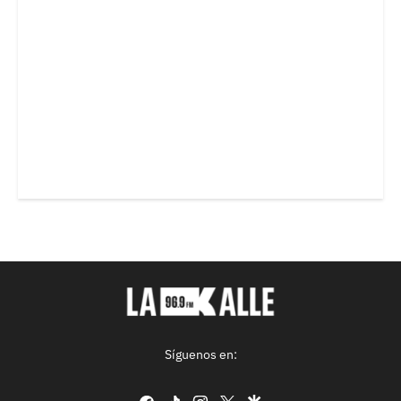
Síguenos en:
facebook
tiktok
instagram
twitter
google