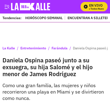
EN VIVO
Mira Todos Nuestros P
Tendencias:
HORÓSCOPO SEMANAL
ENCUENTRAN A SILLETER
PUBLICIDAD
/
/
/
La Kalle
Entretenimiento
Farándula
Daniela Ospina paseó ju
Daniela Ospina paseó junto a su
exsuegra, su hija Salomé y el hijo
menor de James Rodríguez
Como una gran familia, las mujeres y niños
recorrieron una playa en Miami y se divirtieron
como nunca.