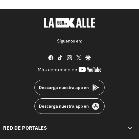
Síguenos en:
facebook
tiktok
instagram
twitter
google
youtube-
Más contenido en
footer
Descarga nuestra app en
Descarga nuestra app en
RED DE PORTALES