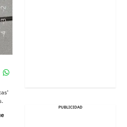
Whatsapp
k
cas'
s.
PUBLICIDAD
ue