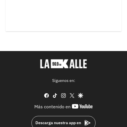
Síguenos en:
facebook
tiktok
instagram
twitter
google
youtube-
Más contenido en
footer
Descarga nuestra app en