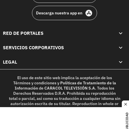
Descarga nuestra app en
RED DE PORTALES
SERVICIOS CORPORATIVOS
LEGAL
El uso de este sitio web implica la aceptación de los
Términos y condiciones
y
Políticas de Tratamiento de la
Información
de
CARACOL TELEVISIÓN S.A.
Todos los
Derechos Reservados D.R.A. Prohibida su reproducción
total o parcial, así como su traducción a cualquier idioma sin
autorización escrita de su titular. Reproduction in whole or
c
in part, or translation without written permission is
prohibited. All rights reserved 2025.
PUBLICIDAD
MIEMBRO DE: