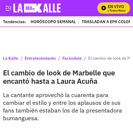
EN VIVO
Mira Todos Nuestros P
Tendencias:
HORÓSCOPO SEMANAL
TRASLADAN A EPA COLOM
PUBLICIDAD
/
/
/
La Kalle
Entretenimiento
Farándula
El cambio de look de Ma
El cambio de look de Marbelle que
encantó hasta a Laura Acuña
La cantante aprovechó la cuarenta para
cambiar el estilo y entre los aplausos de sus
fans también estaban los de la presentadora
bumanguesa.