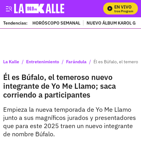
EN VIVO
Mi
Tendencias:
HORÓSCOPO SEMANAL
NUEVO ÁLBUM KAROL G
PUBLICIDAD
/
/
/
La Kalle
Entretenimiento
Farándula
Él es Búfalo, el temero
Él es Búfalo, el temeroso nuevo
integrante de Yo Me Llamo; saca
corriendo a participantes
Empieza la nueva temporada de Yo Me Llamo
junto a sus magníficos jurados y presentadores
que para este 2025 traen un nuevo integrante
de nombre Búfalo.