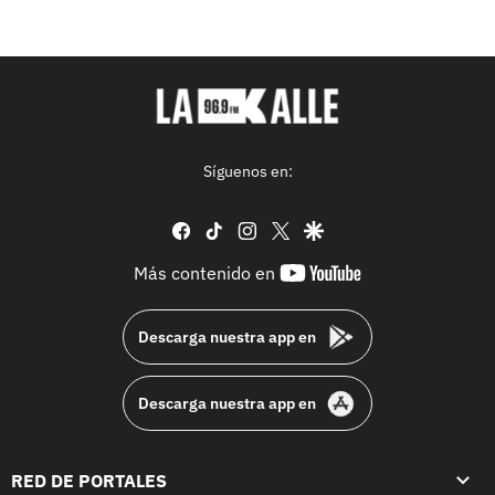
Síguenos en:
facebook
tiktok
instagram
twitter
google
youtube-
Más contenido en
footer
Descarga nuestra app en
Descarga nuestra app en
RED DE PORTALES