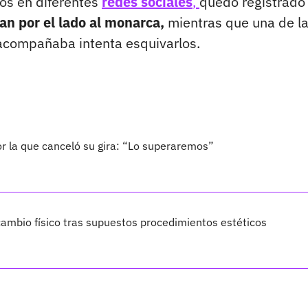
os en diferentes
redes sociales
,
quedó registrado 
an por el lado al monarca,
mientras que una de l
acompañaba intenta esquivarlos.
por la que canceló su gira: “Lo superaremos”
ambio físico tras supuestos procedimientos estéticos