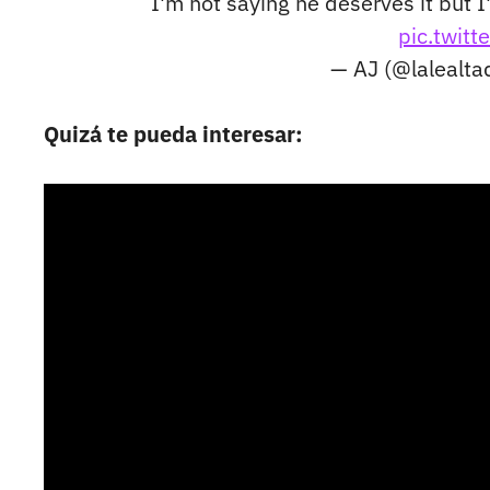
I'm not saying he deserves it but I
pic.twit
— AJ (@lalealt
Quizá te pueda interesar: