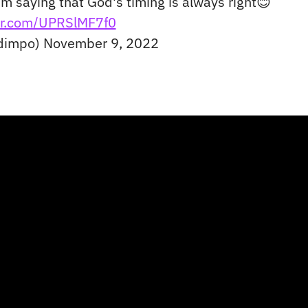
'm saying that God's timing is always right😊
ter.com/UPRSlMF7f0
adimpo)
November 9, 2022