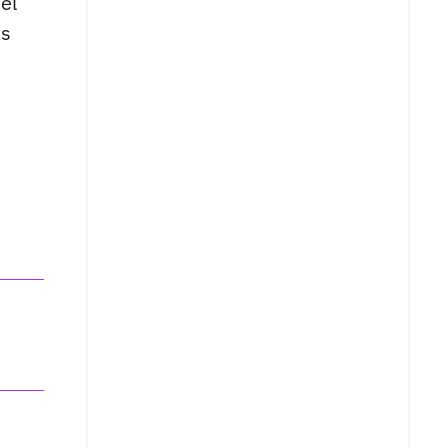
el
as