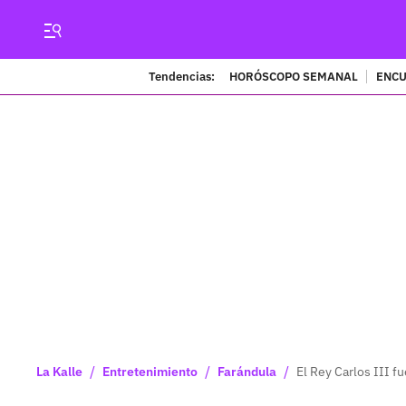
Tendencias:
HORÓSCOPO SEMANAL
ENCU
/
/
/
La Kalle
Entretenimiento
Farándula
El Rey Carlos III f