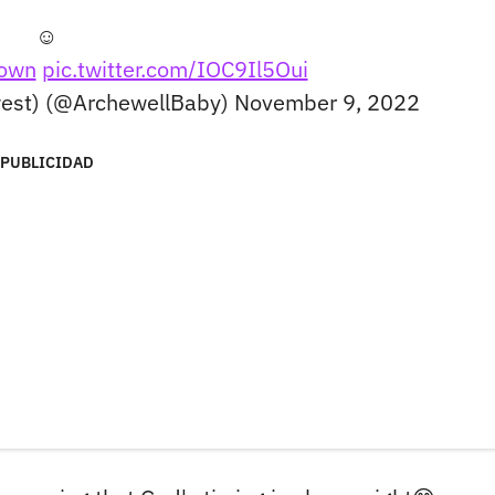
☺️
own
pic.twitter.com/IOC9Il5Oui
 west) (@ArchewellBaby)
November 9, 2022
PUBLICIDAD