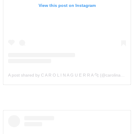
View this post on Instagram
A post shared by C A R O L I N A G U E R R A 🐆 (@carolinaguerrazz)