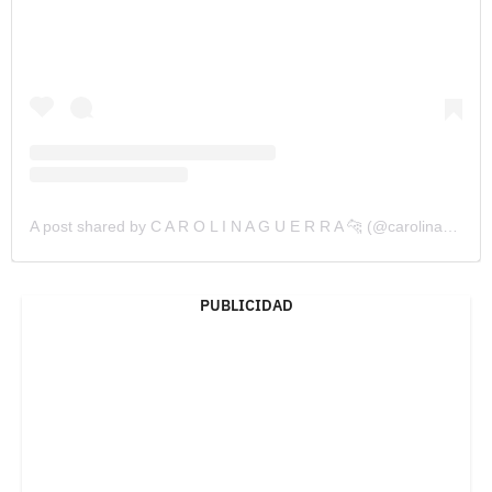
A post shared by C A R O L I N A G U E R R A 🐆 (@carolinaguerrazz)
PUBLICIDAD