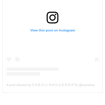
View this post on Instagram
A post shared by C A R O L I N A G U E R R A 🐆 (@carolinaguerrazz)