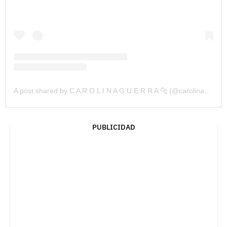
A post shared by C A R O L I N A G U E R R A 🐆 (@carolinaguerrazz)
PUBLICIDAD