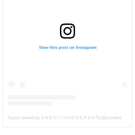
View this post on Instagram
A post shared by C A R O L I N A G U E R R A 🐆 (@carolinaguerrazz)