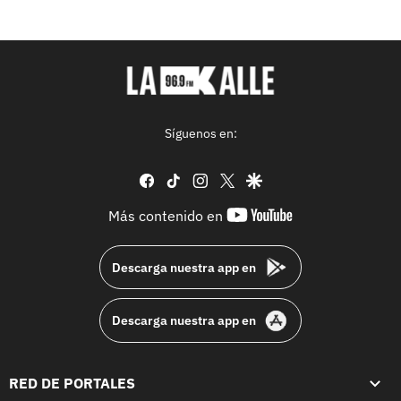
Síguenos en:
facebook
tiktok
instagram
twitter
google
youtube-
Más contenido en
footer
Descarga nuestra app en
Descarga nuestra app en
RED DE PORTALES