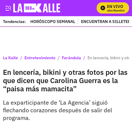
EN VIVO
Mira Todos Nuestros Prog
Tendencias:
HORÓSCOPO SEMANAL
ENCUENTRAN A SILLETER
PUBLICIDAD
/
/
/
La Kalle
Entretenimiento
Farándula
En lencería, bikini y ot
En lencería, bikini y otras fotos por las
que dicen que Carolina Guerra es la
“paisa más mamacita”
La exparticipante de ‘La Agencia’ siguió
flechando corazones después de salir del
programa.