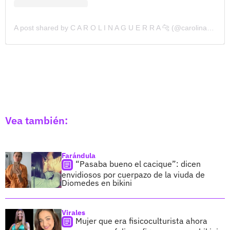
A post shared by C A R O L I N A G U E R R A 🐆 (@carolinaguerrazz)
Vea también:
Farándula
“Pasaba bueno el cacique”: dicen
envidiosos por cuerpazo de la viuda de
Diomedes en bikini
Virales
Mujer que era fisicoculturista ahora