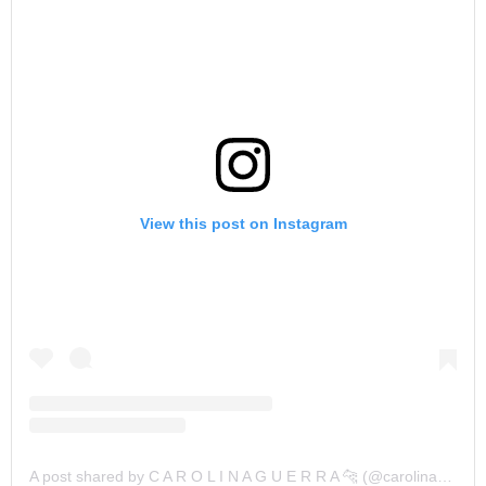
View this post on Instagram
A post shared by C A R O L I N A G U E R R A 🐆 (@carolinaguerrazz)