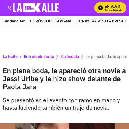
EN VIVO
Mira Todos Nuestros Pr
Tendencias:
HORÓSCOPO SEMANAL
PRIMERA VISITA PRESID
PUBLICIDAD
/
/
/
La Kalle
Entretenimiento
Farándula
En plena boda, le aparec
En plena boda, le apareció otra novia a
Jessi Uribe y le hizo show delante de
Paola Jara
Se presentó en el evento con ramo en mano y
hasta luciendo también un traje de novia.