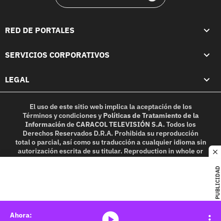
RED DE PORTALES
SERVICIOS CORPORATIVOS
LEGAL
El uso de este sitio web implica la aceptación de los
Términos y condiciones
y
Políticas de Tratamiento de la
Información
de
CARACOL TELEVISIÓN S.A.
Todos los
Derechos Reservados D.R.A. Prohibida su reproducción
total o parcial, así como su traducción a cualquier idioma sin
autorización escrita de su titular. Reproduction in whole or
c
in part, or translation without written permission is
prohibited. All rights reserved 2025.
PUBLICIDAD
MIEMBRO DE:
media-icon