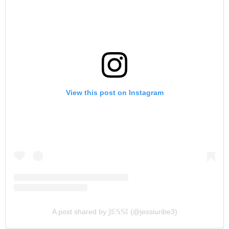
View this post on Instagram
A post shared by 𝕁𝔼𝕊𝕊𝕀 (@jessiuribe3)