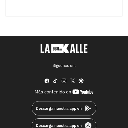
Síguenos en:
facebook
tiktok
instagram
twitter
google
youtube-
Más contenido en
footer
Descarga nuestra app en
Descarga nuestra app en