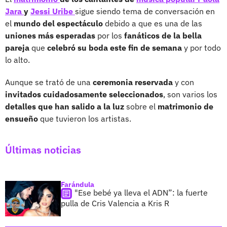
Jara
y
Jessi Uribe
sigue siendo tema de conversación en
el
mundo del espectáculo
debido a que es una de las
uniones más esperadas
por los
fanáticos de la bella
pareja
que
celebró su boda este fin de semana
y por todo
lo alto.
Aunque se trató de una
ceremonia reservada
y con
invitados cuidadosamente seleccionados
, son varios los
detalles que han salido a la luz
sobre el
matrimonio de
ensueño
que tuvieron los artistas.
Últimas noticias
Farándula
"Ese bebé ya lleva el ADN”: la fuerte
pulla de Cris Valencia a Kris R