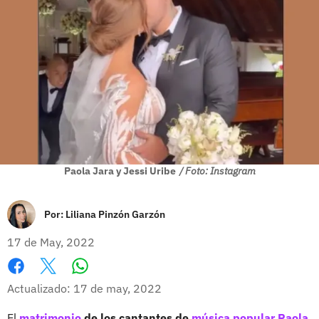
Paola Jara y Jessi Uribe
/ Foto: Instagram
Por:
Liliana Pinzón Garzón
17 de May, 2022
Whatsapp
Facebook
X
Actualizado: 17 de may, 2022
El
matrimonio
de los cantantes de
música popular
Paola