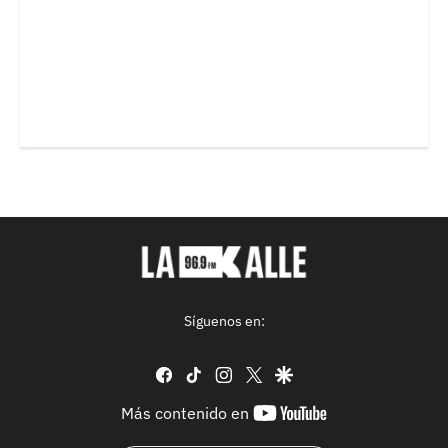
Síguenos en:
facebook
tiktok
instagram
twitter
google
youtube-
Más contenido en
footer