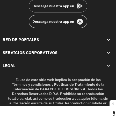
Descarga nuestra app en
Descarga nuestra app en
RED DE PORTALES
SERVICIOS CORPORATIVOS
LEGAL
El uso de este sitio web implica la aceptación de los
Términos y condiciones
y
Políticas de Tratamiento de la
Información
de
CARACOL TELEVISIÓN S.A.
Todos los
Derechos Reservados D.R.A. Prohibida su reproducción
total o parcial, así como su traducción a cualquier idioma sin
autorización escrita de su titular. Reproduction in whole or
c
in part, or translation without written permission is
prohibited. All rights reserved 2025.