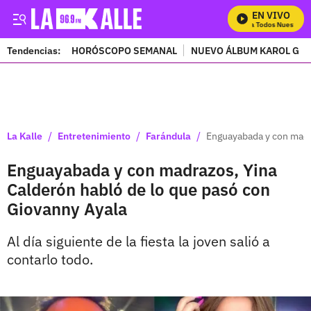
EN VIVO
Mira Todos Nuestros P
Tendencias:
HORÓSCOPO SEMANAL
NUEVO ÁLBUM KAROL G
PUBLICIDAD
/
/
/
La Kalle
Entretenimiento
Farándula
Enguayabada y con madr
Enguayabada y con madrazos, Yina
Calderón habló de lo que pasó con
Giovanny Ayala
Al día siguiente de la fiesta la joven salió a
contarlo todo.