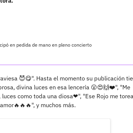
tora.
icipó en pedida de mano en pleno concierto
traviesa 😈😋". Hasta el momento su publicación ti
sa, divina luces en esa lencería 😮😍🙌❤️", "Me
a, luces como toda una diosa❤", "Ese Rojo me torea
mi amor🔥🔥🔥", y muchos más.