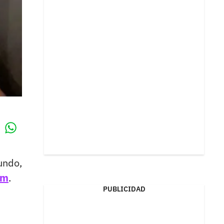
Whatsapp
k
undo,
am
.
PUBLICIDAD