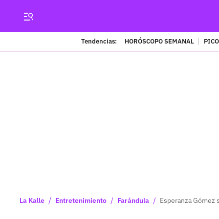
Tendencias:
HORÓSCOPO SEMANAL
PICO
/
/
/
La Kalle
Entretenimiento
Farándula
Esperanza Gómez se