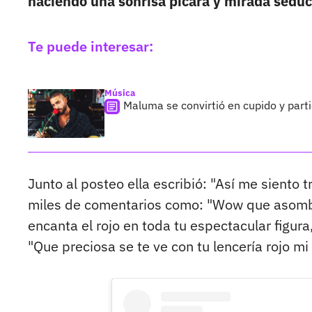
haciendo una sonrisa pícara y mirada seduc
Te puede interesar:
Música
Maluma se convirtió en cupido y part
Junto al posteo ella escribió: "Así me siento 
miles de comentarios como: "Wow que asombro
encanta el rojo en toda tu espectacular figur
"Que preciosa se te ve con tu lencería rojo 