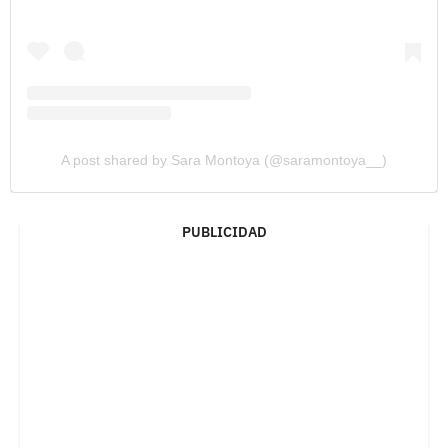
A post shared by Sara Montoya (@saramontoya__)
PUBLICIDAD