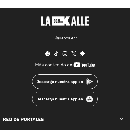
Síguenos en:
facebook
tiktok
instagram
twitter
google
youtube-
Más contenido en
footer
Descarga nuestra app en
Descarga nuestra app en
RED DE PORTALES