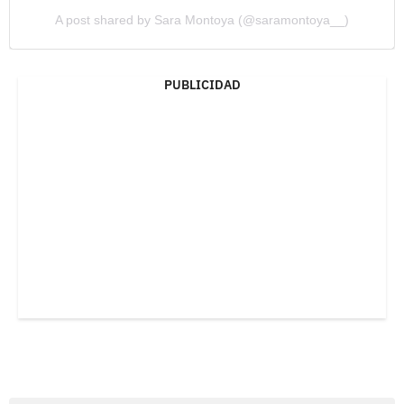
A post shared by Sara Montoya (@saramontoya__)
PUBLICIDAD