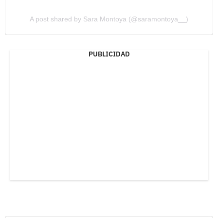
A post shared by Sara Montoya (@saramontoya__)
PUBLICIDAD