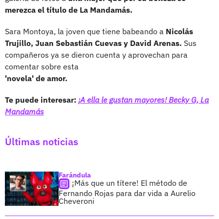
merezca el título de La Mandamás.
Sara Montoya, la joven que tiene babeando a
Nicolás
Trujillo, Juan Sebastián Cuevas y David Arenas.
Sus
compañeros ya se dieron cuenta y aprovechan para
comentar sobre esta
'novela' de amor.
Te puede interesar:
¡A ella le gustan mayores! Becky G, La
Mandamás
Últimas noticias
Farándula
¡Más que un títere! El método de
Fernando Rojas para dar vida a Aurelio
Cheveroni