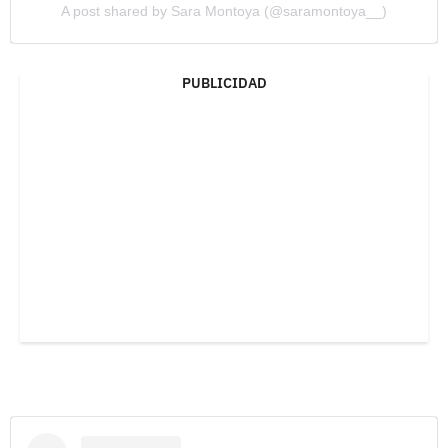
A post shared by Sara Montoya (@saramontoya__)
PUBLICIDAD