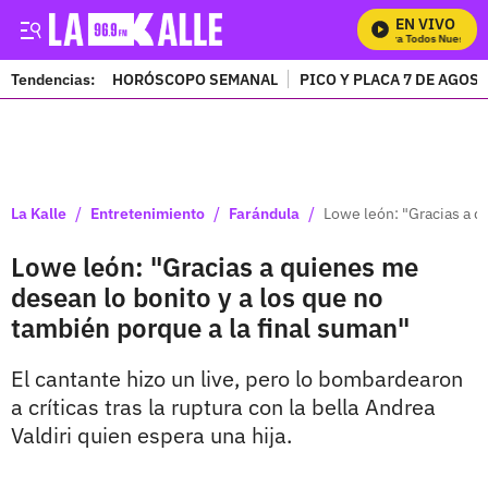
EN VIVO
Mira Todos Nuestros 
Tendencias:
HORÓSCOPO SEMANAL
PICO Y PLACA 7 DE AGOS
PUBLICIDAD
/
/
/
La Kalle
Entretenimiento
Farándula
Lowe león: "Gracias a q
Lowe león: "Gracias a quienes me
desean lo bonito y a los que no
también porque a la final suman"
El cantante hizo un live, pero lo bombardearon
a críticas tras la ruptura con la bella Andrea
Valdiri quien espera una hija.