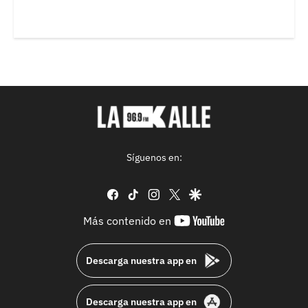
Síguenos en:
facebook
tiktok
instagram
twitter
google
youtube-
Más contenido en
footer
Descarga nuestra app en
Descarga nuestra app en