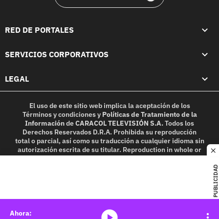
RED DE PORTALES
SERVICIOS CORPORATIVOS
LEGAL
El uso de este sitio web implica la aceptación de los
Términos y condiciones
y
Políticas de Tratamiento de la
Información
de
CARACOL TELEVISIÓN S.A.
Todos los
Derechos Reservados D.R.A. Prohibida su reproducción
total o parcial, así como su traducción a cualquier idioma sin
autorización escrita de su titular. Reproduction in whole or
c
in part, or translation without written permission is
prohibited. All rights reserved 2025.
PUBLICIDAD
MIEMBRO DE:
media-icon