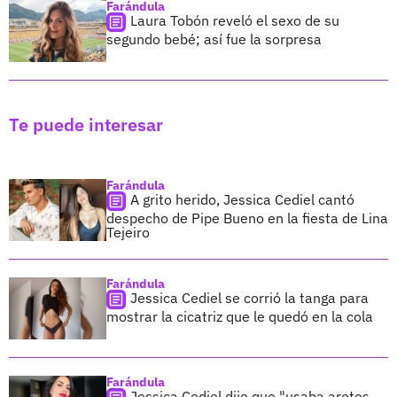
Farándula
Laura Tobón reveló el sexo de su
segundo bebé; así fue la sorpresa
Te puede interesar
Farándula
A grito herido, Jessica Cediel cantó
despecho de Pipe Bueno en la fiesta de Lina
Tejeiro
Farándula
Jessica Cediel se corrió la tanga para
mostrar la cicatriz que le quedó en la cola
Farándula
Jessica Cediel dijo que "usaba aretes