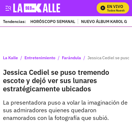
EN VIVO
Mira Todos Nuestros Pr
Tendencias:
HORÓSCOPO SEMANAL
NUEVO ÁLBUM KAROL G
PUBLICIDAD
/
/
/
La Kalle
Entretenimiento
Farándula
Jessica Cediel se puso 
Jessica Cediel se puso tremendo
escote y dejó ver sus lunares
estratégicamente ubicados
La presentadora puso a volar la imaginación de
sus admiradores quienes quedaron
enamorados con la fotografía que subió.