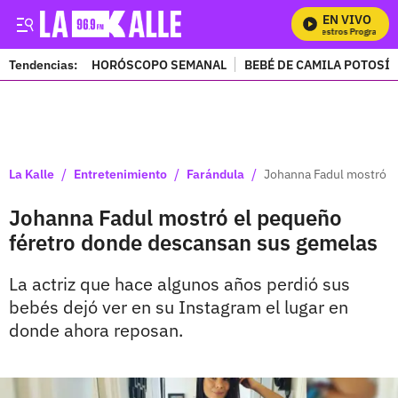
EN VIVO
Mira Todos Nuestros Programas
Tendencias:
HORÓSCOPO SEMANAL
BEBÉ DE CAMILA POTOSÍ
PUBLICIDAD
/
/
/
La Kalle
Entretenimiento
Farándula
Johanna Fadul mostró e
Johanna Fadul mostró el pequeño
féretro donde descansan sus gemelas
La actriz que hace algunos años perdió sus
bebés dejó ver en su Instagram el lugar en
donde ahora reposan.