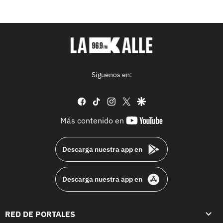
Síguenos en:
facebook
tiktok
instagram
twitter
google
youtube-
Más contenido en
footer
Descarga nuestra app en
Descarga nuestra app en
RED DE PORTALES