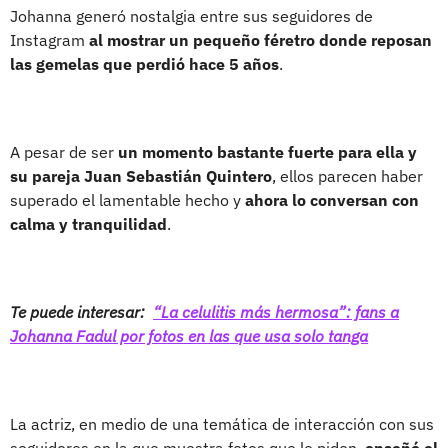
Johanna generó nostalgia entre sus seguidores de
Instagram
al mostrar un pequeño féretro donde reposan
las gemelas que perdió hace 5 años
.
A pesar de ser
un momento bastante fuerte para ella y
su pareja Juan Sebastián Quintero
, ellos parecen haber
superado el lamentable hecho y
ahora lo conversan con
calma y tranquilidad
.
Te puede interesar:
“La celulitis más hermosa”: fans a
Johanna Fadul por fotos en las que usa solo tanga
La actriz, en medio de una temática de interacción con sus
seguidores en la que muestra fotos que le piden,
enseñó el