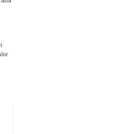
rada
l
lor