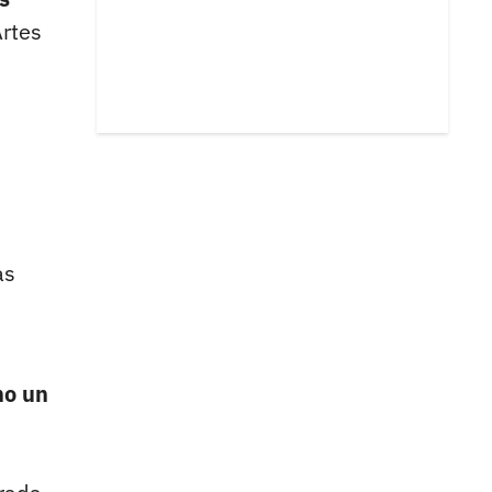
Artes
as
o un