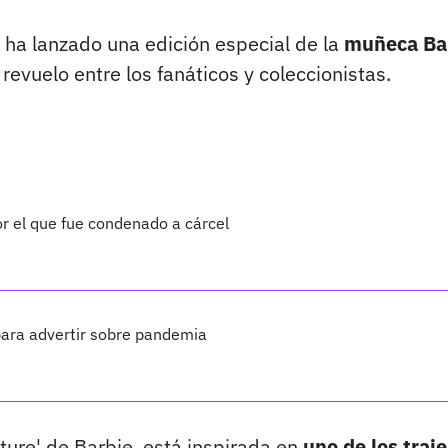
ha lanzado una edición especial de la
muñeca Ba
revuelo entre los fanáticos y coleccionistas.
or el que fue condenado a cárcel
para advertir sobre pandemia
ture' de Barbie, está inspirada en
uno de los traje