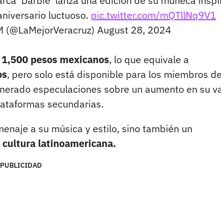
 'Barbie' lanza una edición de su muñeca inspi
aniversario luctuoso.
pic.twitter.com/mQTllNq9V1
FM (@LaMejorVeracruz)
August 28, 2024
 y 1,500 pesos mexicanos
, lo que equivale a
os
, pero solo está disponible para los miembros de
generado especulaciones sobre un aumento en su va
lataformas secundarias.
menaje a su música y estilo, sino también un
a cultura latinoamericana.
PUBLICIDAD