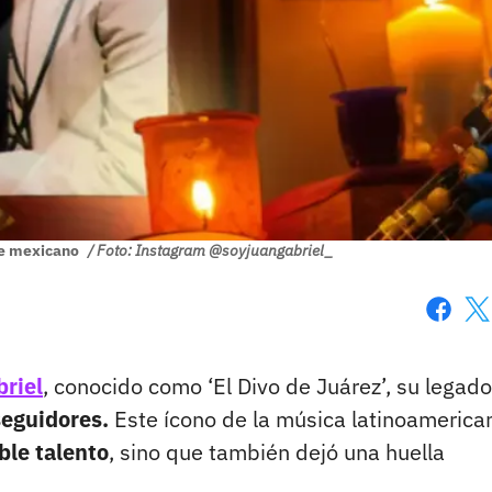
te mexicano
/ Foto: Instagram @soyjuangabriel_
Faceboo
X
riel
, conocido como ‘El Divo de Juárez’, su legado
seguidores.
Este ícono de la música latinoamerica
le talento
, sino que también dejó una huella