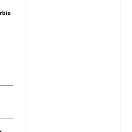
rbie
s