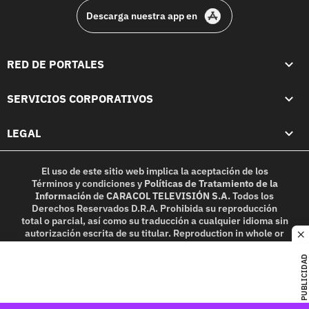
Descarga nuestra app en
RED DE PORTALES
SERVICIOS CORPORATIVOS
LEGAL
El uso de este sitio web implica la aceptación de los
Términos y condiciones
y
Políticas de Tratamiento de la
Información
de
CARACOL TELEVISIÓN S.A.
Todos los
Derechos Reservados D.R.A. Prohibida su reproducción
total o parcial, así como su traducción a cualquier idioma sin
autorización escrita de su titular. Reproduction in whole or
c
in part, or translation without written permission is
prohibited. All rights reserved 2025.
PUBLICIDAD
MIEMBRO DE: