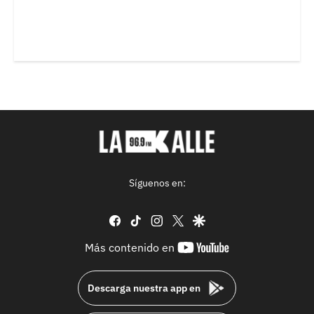
Síguenos en:
facebook
tiktok
instagram
twitter
google
youtube-
Más contenido en
footer
Descarga nuestra app en