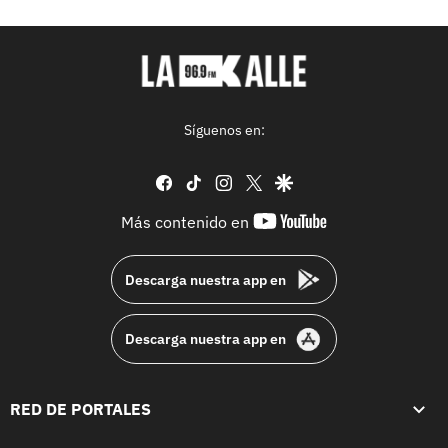
Síguenos en:
facebook
tiktok
instagram
twitter
google
youtube-
Más contenido en
footer
Descarga nuestra app en
Descarga nuestra app en
RED DE PORTALES