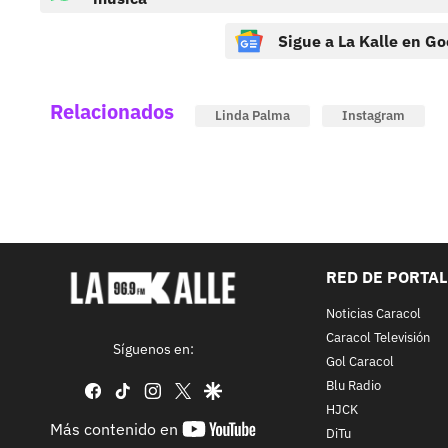
Sigue a La Kalle en Go
Relacionados
Linda Palma
Instagram
RED DE PORTA
Noticias Caracol
Caracol Televisión
Síguenos en:
Gol Caracol
Blu Radio
facebook
tiktok
instagram
twitter
google
HJCK
youtube-
Más contenido en
DiTu
footer