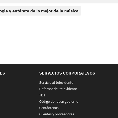
ogle y entérate de lo mejor de la música
LES
SERVICIOS CORPORATIVOS
Servicio al televidente
Defensor del televidente
TDT
Código del buen gobierno
Contáctenos
Clientes y proveedores