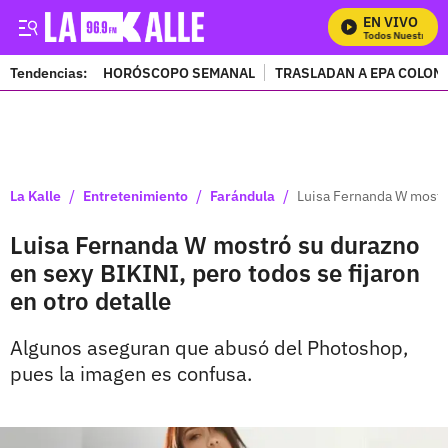
EN VIVO
Mira Todos Nuestros Pr
Tendencias:
HORÓSCOPO SEMANAL
TRASLADAN A EPA COLOM
PUBLICIDAD
/
/
/
La Kalle
Entretenimiento
Farándula
Luisa Fernanda W mostró
Luisa Fernanda W mostró su durazno
en sexy BIKINI, pero todos se fijaron
en otro detalle
Algunos aseguran que abusó del Photoshop,
pues la imagen es confusa.