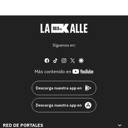
Síguenos en:
facebook
tiktok
instagram
twitter
google
youtube-
Más contenido en
footer
Descarga nuestra app en
Descarga nuestra app en
RED DE PORTALES