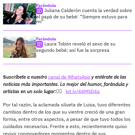
Farándula
Juliana Calderón cuenta la verdad sobre
el papá de su bebé: “Siempre estuvo para
mí”
Farándula
Laura Tobón reveló el sexo de su
segundo bebé; así fue la sorpresa
S
uscríbete a nuestro
canal de WhatsApp
y entérate de las
noticias más importantes. Lo mejor del humor, farándula y
artistas en un solo lugar:👉🏻
bit.ly/44MSD4a
Por tal razón, la aclamada silueta de Luisa, tuvo diferentes
cambios dentro de los que su vientre creció de una gran
forma, entre otros aspectos, a pesar de que tuvo todos los
cuidados necesarios. Frente a esto, recientemente quiso
revivir conmovedores momentos dentro de sus