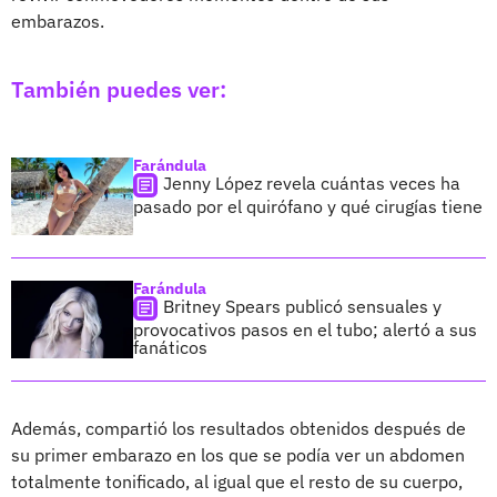
embarazos.
También puedes ver:
Farándula
Jenny López revela cuántas veces ha
pasado por el quirófano y qué cirugías tiene
Farándula
Britney Spears publicó sensuales y
provocativos pasos en el tubo; alertó a sus
fanáticos
Además, compartió los resultados obtenidos después de
su primer embarazo en los que se podía ver un abdomen
totalmente tonificado, al igual que el resto de su cuerpo,