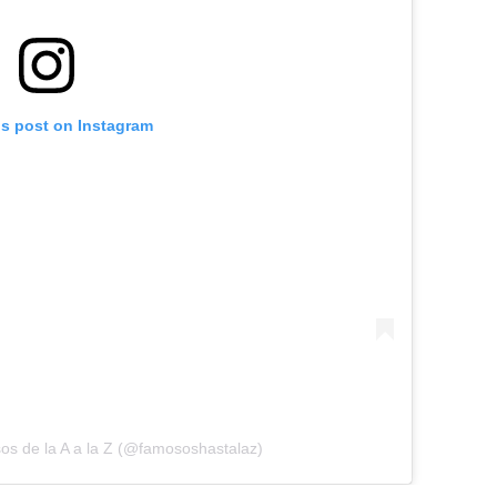
is post on Instagram
os de la A a la Z (@famososhastalaz)