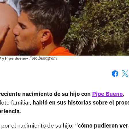
 y Pipe Bueno-
Foto Instagram
Faceboo
X
reciente nacimiento de su hijo con
Pipe Bueno
,
oto familiar,
habló en sus historias sobre el proc
eriencia
.
por el nacimiento de su hijo: “
cómo pudieron ver