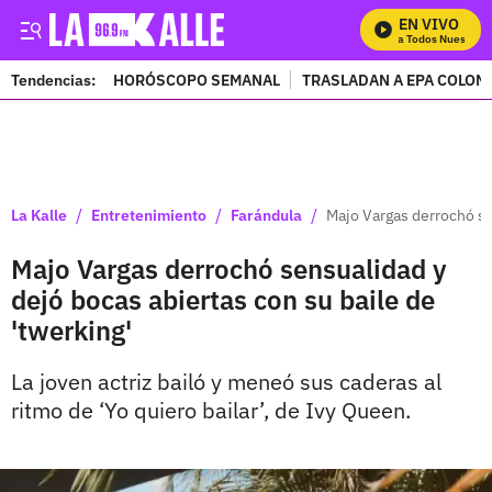
EN VIVO
Mira Todos Nuestros 
Tendencias:
HORÓSCOPO SEMANAL
TRASLADAN A EPA COLOM
PUBLICIDAD
/
/
/
La Kalle
Entretenimiento
Farándula
Majo Vargas derrochó se
Majo Vargas derrochó sensualidad y
dejó bocas abiertas con su baile de
'twerking'
La joven actriz bailó y meneó sus caderas al
ritmo de ‘Yo quiero bailar’, de Ivy Queen.