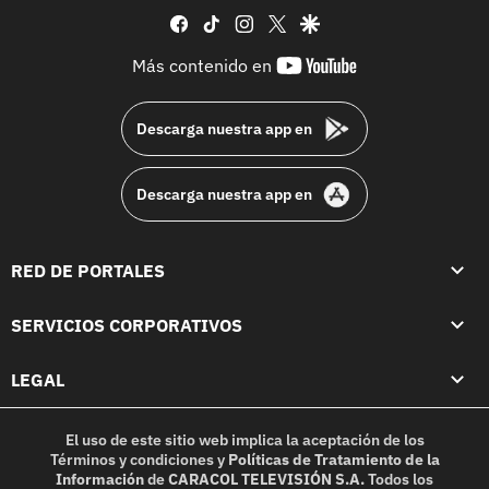
facebook
tiktok
instagram
twitter
google
youtube-
Más contenido en
footer
Descarga nuestra app en
Descarga nuestra app en
RED DE PORTALES
SERVICIOS CORPORATIVOS
LEGAL
El uso de este sitio web implica la aceptación de los
Términos y condiciones
y
Políticas de Tratamiento de la
Información
de
CARACOL TELEVISIÓN S.A.
Todos los