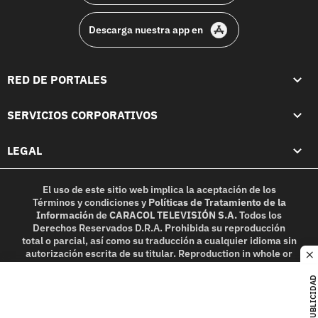
Descarga nuestra app en
RED DE PORTALES
SERVICIOS CORPORATIVOS
LEGAL
El uso de este sitio web implica la aceptación de los
Términos y condiciones
y
Políticas de Tratamiento de la
Información
de
CARACOL TELEVISIÓN S.A.
Todos los
Derechos Reservados D.R.A. Prohibida su reproducción
total o parcial, así como su traducción a cualquier idioma sin
autorización escrita de su titular. Reproduction in whole or
c
in part, or translation without written permission is
prohibited. All rights reserved 2025.
PUBLICIDAD
MIEMBRO DE: