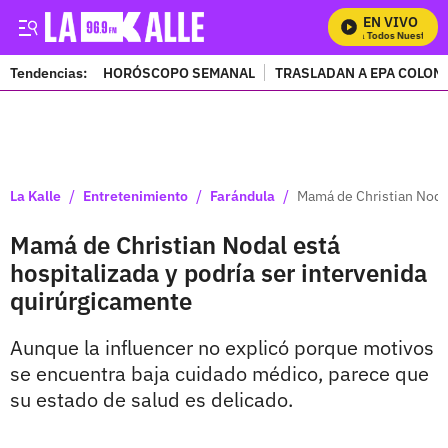
EN VIVO
Mira Todos Nuestros P
Tendencias:
HORÓSCOPO SEMANAL
TRASLADAN A EPA COLOM
PUBLICIDAD
/
/
/
La Kalle
Entretenimiento
Farándula
Mamá de Christian Nodal
Mamá de Christian Nodal está
hospitalizada y podría ser intervenida
quirúrgicamente
Aunque la influencer no explicó porque motivos
se encuentra baja cuidado médico, parece que
su estado de salud es delicado.