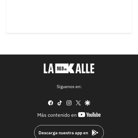
Síguenos en:
facebook
tiktok
instagram
twitter
google
youtube-
Más contenido en
footer
Descarga nuestra app en