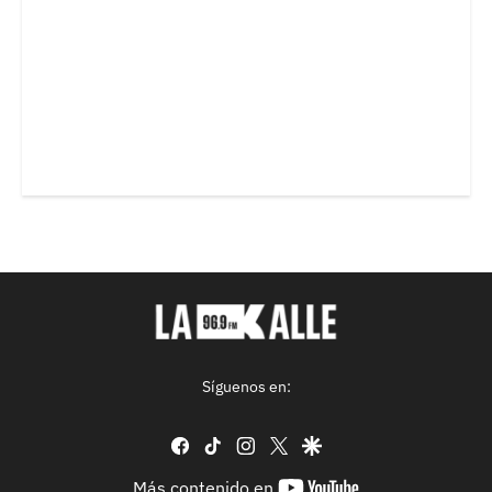
Síguenos en:
facebook
tiktok
instagram
twitter
google
youtube-
Más contenido en