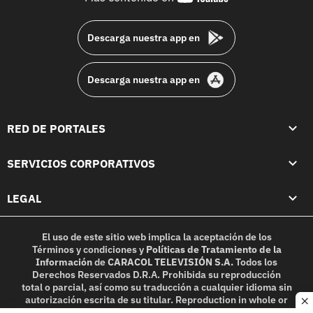
footer
Descarga nuestra app en
Descarga nuestra app en
RED DE PORTALES
SERVICIOS CORPORATIVOS
LEGAL
El uso de este sitio web implica la aceptación de los
Términos y condiciones
y
Políticas de Tratamiento de la
Información
de
CARACOL TELEVISIÓN S.A.
Todos los
Derechos Reservados D.R.A. Prohibida su reproducción
total o parcial, así como su traducción a cualquier idioma sin
autorización escrita de su titular. Reproduction in whole or
c
in part, or translation without written permission is