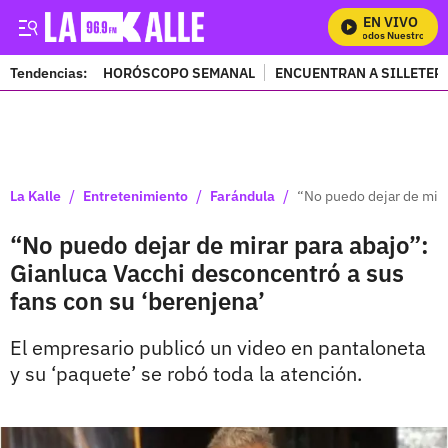
EN VIVO
Mira Todos Nuestros Prog
Tendencias:
HORÓSCOPO SEMANAL
ENCUENTRAN A SILLETER
PUBLICIDAD
/
/
/
La Kalle
Entretenimiento
Farándula
“No puedo dejar de mira
“No puedo dejar de mirar para abajo”:
Gianluca Vacchi desconcentró a sus
fans con su ‘berenjena’
El empresario publicó un video en pantaloneta
y su ‘paquete’ se robó toda la atención.