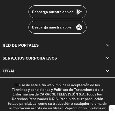
footer
Descarga nuestra app en
Descarga nuestra app en
RED DE PORTALES
SERVICIOS CORPORATIVOS
LEGAL
El uso de este sitio web implica la aceptación de los
Términos y condiciones
y
Políticas de Tratamiento de la
Información
de
CARACOL TELEVISIÓN S.A.
Todos los
Derechos Reservados D.R.A. Prohibida su reproducción
total o parcial, así como su traducción a cualquier idioma sin
autorización escrita de su titular. Reproduction in whole or
c
in part, or translation without written permission is