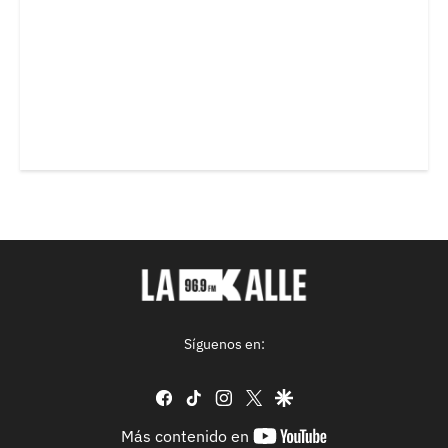
Síguenos en:
facebook
tiktok
instagram
twitter
google
youtube-
Más contenido en