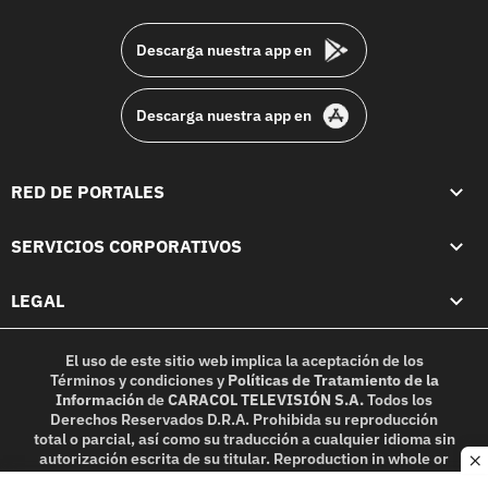
footer
Descarga nuestra app en
Descarga nuestra app en
RED DE PORTALES
SERVICIOS CORPORATIVOS
LEGAL
El uso de este sitio web implica la aceptación de los
Términos y condiciones
y
Políticas de Tratamiento de la
Información
de
CARACOL TELEVISIÓN S.A.
Todos los
Derechos Reservados D.R.A. Prohibida su reproducción
total o parcial, así como su traducción a cualquier idioma sin
autorización escrita de su titular. Reproduction in whole or
c
in part, or translation without written permission is