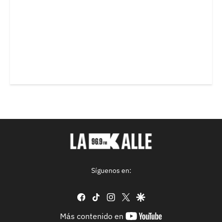
Síguenos en:
facebook
tiktok
instagram
twitter
google
youtube-
Más contenido en