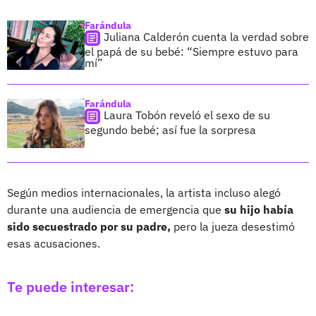
Farándula
Juliana Calderón cuenta la verdad sobre
el papá de su bebé: “Siempre estuvo para
mí”
Farándula
Laura Tobón reveló el sexo de su
segundo bebé; así fue la sorpresa
Según medios internacionales, la artista incluso alegó
durante una audiencia de emergencia que
su hijo había
sido secuestrado por su padre,
pero la jueza desestimó
esas acusaciones.
Te puede interesar: