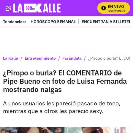
EN VIVO
Mira Todos Nuestros Prog
Tendencias:
HORÓSCOPO SEMANAL
ENCUENTRAN A SILLETER
PUBLICIDAD
/
/
/
La Kalle
Entretenimiento
Farándula
¿Piropo o burla? El CO
¿Piropo o burla? El COMENTARIO de
Pipe Bueno en foto de Luisa Fernanda
mostrando nalgas
A unos usuarios les pareció pasado de tono,
mientras que a otros les pareció sexy.