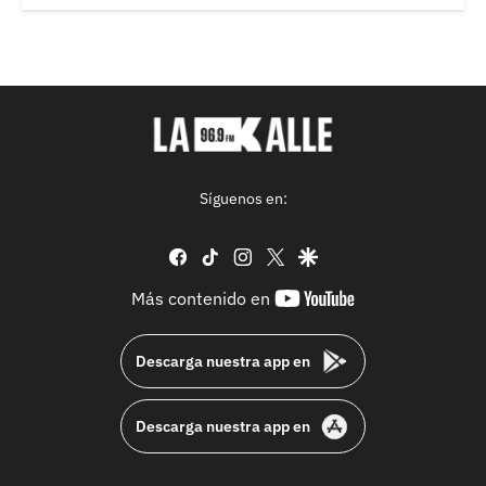
Síguenos en:
facebook
tiktok
instagram
twitter
google
youtube-
Más contenido en
footer
Descarga nuestra app en
Descarga nuestra app en