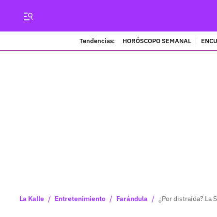
Tendencias:
HORÓSCOPO SEMANAL
ENCU
/
/
/
La Kalle
Entretenimiento
Farándula
¿Por distraída? La 