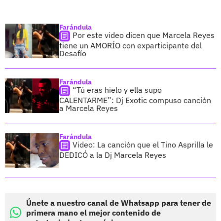
Farándula
Por este video dicen que Marcela Reyes
tiene un AMORÍO con exparticipante del
Desafío
Farándula
“Tú eras hielo y ella supo
CALENTARME”: Dj Exotic compuso canción
a Marcela Reyes
Farándula
Video: La canción que el Tino Asprilla le
DEDICÓ a la Dj Marcela Reyes
Únete a nuestro canal de Whatsapp para tener de
primera mano el mejor contenido de