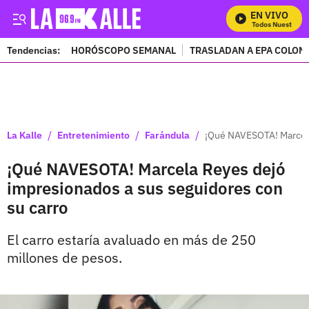
EN VIVO
Mira Todos Nuestros P
Tendencias:
HORÓSCOPO SEMANAL
TRASLADAN A EPA COLOM
PUBLICIDAD
/
/
/
La Kalle
Entretenimiento
Farándula
¡Qué NAVESOTA! Marcela
¡Qué NAVESOTA! Marcela Reyes dejó
impresionados a sus seguidores con
su carro
El carro estaría avaluado en más de 250
millones de pesos.