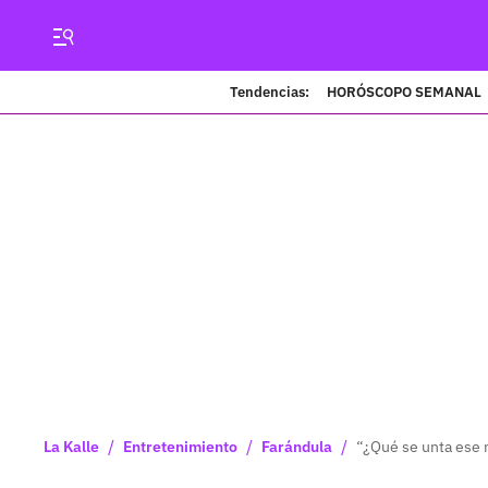
Tendencias:
HORÓSCOPO SEMANAL
/
/
/
La Kalle
Entretenimiento
Farándula
“¿Qué se unta ese 