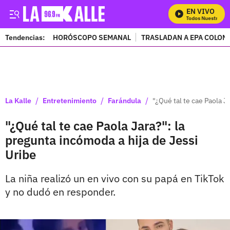
EN VIVO
Mira Todos Nuestros Pr
Tendencias:
HORÓSCOPO SEMANAL
TRASLADAN A EPA COLOM
PUBLICIDAD
/
/
/
La Kalle
Entretenimiento
Farándula
"¿Qué tal te cae Paola J
"¿Qué tal te cae Paola Jara?": la
pregunta incómoda a hija de Jessi
Uribe
La niña realizó un en vivo con su papá en TikTok
y no dudó en responder.