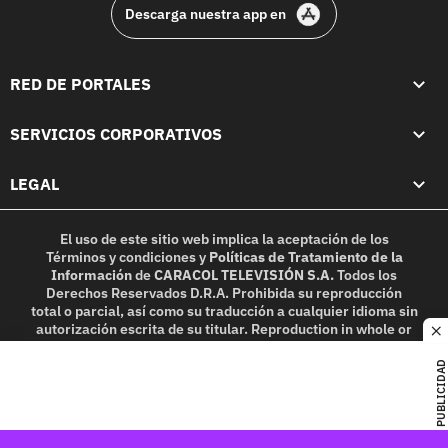
Descarga nuestra app en
RED DE PORTALES
SERVICIOS CORPORATIVOS
LEGAL
El uso de este sitio web implica la aceptación de los
Términos y condiciones
y
Políticas de Tratamiento de la
Información
de
CARACOL TELEVISIÓN S.A.
Todos los
Derechos Reservados D.R.A. Prohibida su reproducción
total o parcial, así como su traducción a cualquier idioma sin
autorización escrita de su titular. Reproduction in whole or
c
in part, or translation without written permission is
prohibited. All rights reserved 2025.
PUBLICIDAD
MIEMBRO DE: