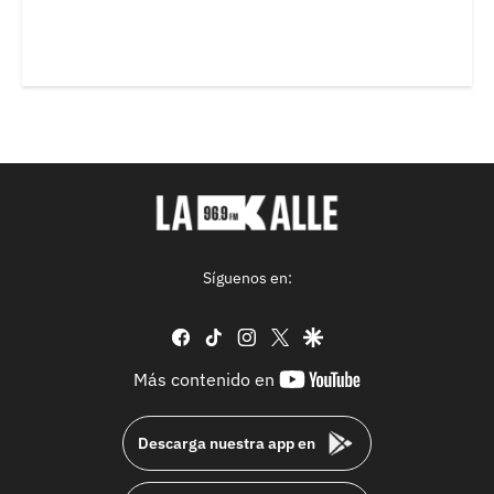
Síguenos en:
facebook
tiktok
instagram
twitter
google
youtube-
Más contenido en
footer
Descarga nuestra app en