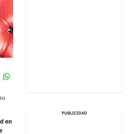
Whatsapp
k
su
PUBLICIDAD
ad en
e