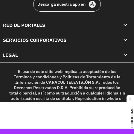
Descarga nuestra app en
RED DE PORTALES
SERVICIOS CORPORATIVOS
LEGAL
El uso de este sitio web implica la aceptación de los
Términos y condiciones
y
Políticas de Tratamiento de la
Información
de
CARACOL TELEVISIÓN S.A.
Todos los
Derechos Reservados D.R.A. Prohibida su reproducción
total o parcial, así como su traducción a cualquier idioma sin
autorización escrita de su titular. Reproduction in whole or
c
in part, or translation without written permission is
prohibited. All rights reserved 2025.
PUBLICIDAD
MIEMBRO DE: