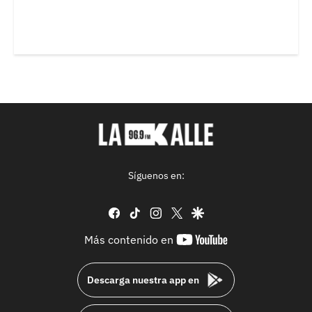
Síguenos en:
facebook
tiktok
instagram
twitter
google
youtube-
Más contenido en
footer
Descarga nuestra app en