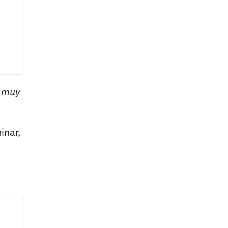
s muy
inar,