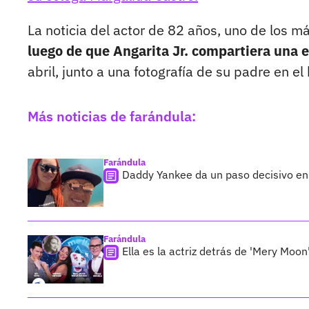
La noticia del actor de 82 años, uno de los 
luego de que Angarita Jr. compartiera una 
abril, junto a una fotografía de su padre en el 
Más noticias de farándula:
Farándula
Daddy Yankee da un paso decisivo en 
Farándula
Ella es la actriz detrás de 'Mery Moon