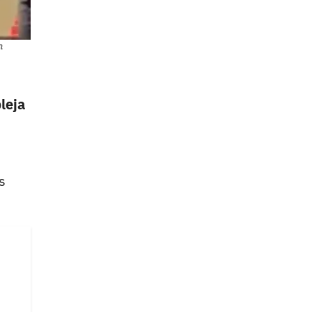
m
leja
s