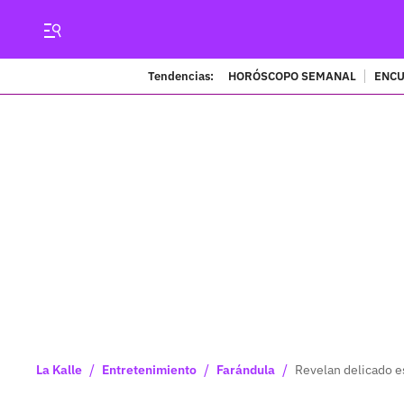
Tendencias:
HORÓSCOPO SEMANAL
ENCU
/
/
/
La Kalle
Entretenimiento
Farándula
Revelan delicado es