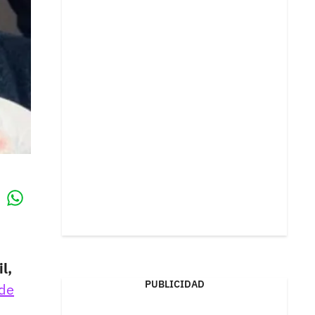
Whatsapp
k
l,
PUBLICIDAD
 de