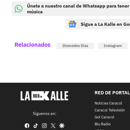
Únete a nuestro canal de Whatsapp para tener
música
Sigue a La Kalle en Go
Relacionados
Diomedes Díaz
Instagram
RED DE PORTA
Noticias Caracol
Caracol Televisión
Síguenos en:
Gol Caracol
Blu Radio
facebook
tiktok
instagram
twitter
google