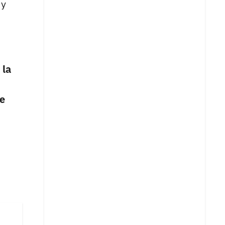
 y
 la
te