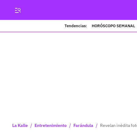
Tendencias:
HORÓSCOPO SEMANAL
/
/
/
La Kalle
Entretenimiento
Farándula
Revelan inédita f