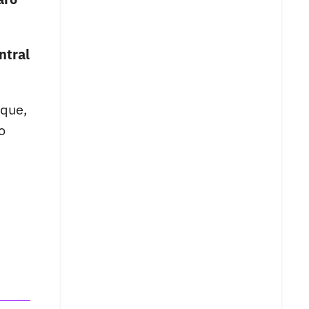
ntral
 que,
o