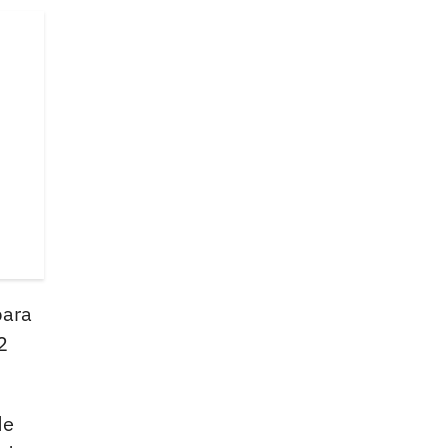
ara
2
de