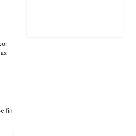
por
nas
e fin