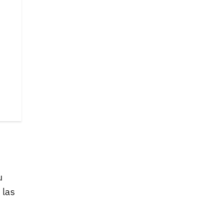
u
 las