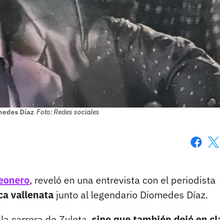
medes Díaz
Foto: Redes sociales
Faceboo
X
deonero
, reveló en una entrevista con el periodista
ca vallenata
junto al legendario Diomedes Díaz.
la carrera de Zuleta,
sino que también dejó en cl