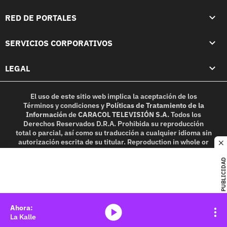
RED DE PORTALES
SERVICIOS CORPORATIVOS
LEGAL
El uso de este sitio web implica la aceptación de los
Términos y condiciones
y
Políticas de Tratamiento de la
Información
de
CARACOL TELEVISIÓN S.A.
Todos los
Derechos Reservados D.R.A. Prohibida su reproducción
total o parcial, así como su traducción a cualquier idioma sin
autorización escrita de su titular. Reproduction in whole or
c
in part, or translation without written permission is
prohibited. All rights reserved 2025.
PUBLICIDAD
MIEMBRO DE:
media-icon
La Kalle