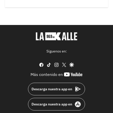
Síguenos en:
facebook
tiktok
instagram
twitter
google
youtube-
Más contenido en
footer
Descarga nuestra app en
Descarga nuestra app en