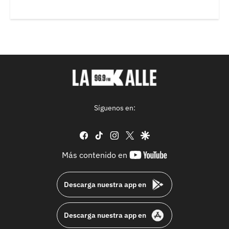
Síguenos en:
facebook
tiktok
instagram
twitter
google
youtube-
Más contenido en
footer
Descarga nuestra app en
Descarga nuestra app en