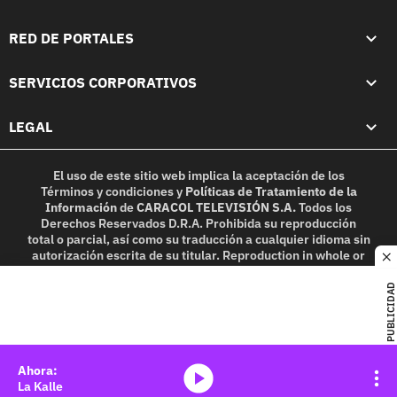
RED DE PORTALES
SERVICIOS CORPORATIVOS
LEGAL
El uso de este sitio web implica la aceptación de los
Términos y condiciones
y
Políticas de Tratamiento de la
Información
de
CARACOL TELEVISIÓN S.A.
Todos los
Derechos Reservados D.R.A. Prohibida su reproducción
total o parcial, así como su traducción a cualquier idioma sin
autorización escrita de su titular. Reproduction in whole or
c
in part, or translation without written permission is
prohibited. All rights reserved 2025.
PUBLICIDAD
MIEMBRO DE:
media-icon
La Kalle