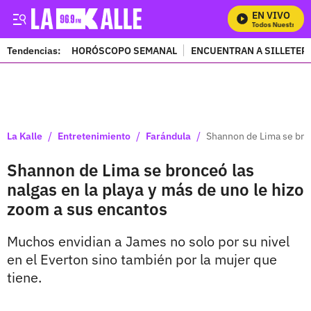
EN VIVO
Mira Todos Nuestros Pr
Tendencias:
HORÓSCOPO SEMANAL
ENCUENTRAN A SILLETER
PUBLICIDAD
/
/
/
La Kalle
Entretenimiento
Farándula
Shannon de Lima se bron
Shannon de Lima se bronceó las
nalgas en la playa y más de uno le hizo
zoom a sus encantos
Muchos envidian a James no solo por su nivel
en el Everton sino también por la mujer que
tiene.