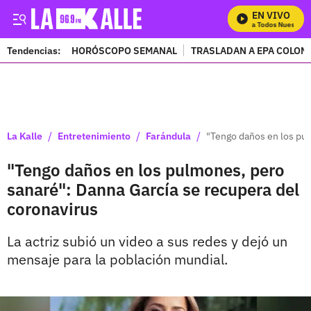
EN VIVO
Mira Todos Nuestros 
Tendencias:
HORÓSCOPO SEMANAL
TRASLADAN A EPA COLOM
PUBLICIDAD
/
/
/
La Kalle
Entretenimiento
Farándula
"Tengo daños en los pul
"Tengo daños en los pulmones, pero
sanaré": Danna García se recupera del
coronavirus
La actriz subió un video a sus redes y dejó un
mensaje para la población mundial.