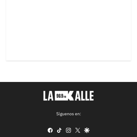
Síguenos en:
facebook
tiktok
instagram
twitter
google